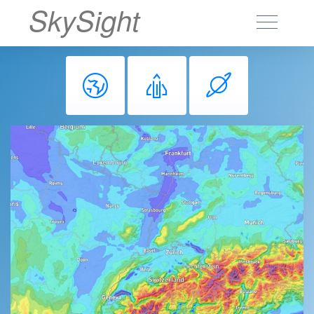
SkySight