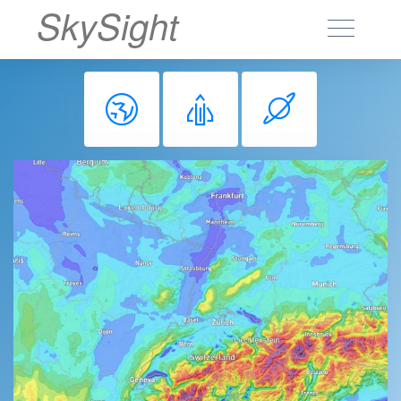
SkySight